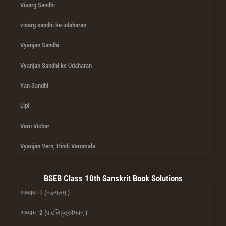
Visarg Sandhi
visarg sandhi ke udaharan
Vyanjan Sandhi
Vyanjan Sandhi ke Udaharan
Yan Sandhi
Lipi
Varn Vichar
Vyanjan Vern, Hindi Varnmala
BSEB Class 10th Sanskrit Book Solutions
अध्याय -1 (मङ्गलम् )
अध्याय -2 (पाटलिपुत्रवैभवम् )