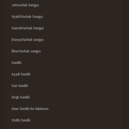
Jativachak Sangya
VyaktiVachak Sangya
SamuhVachak Sangya
DravyaVachak sangya
BhavVachak sangya
Sandhi
Ayadi Sandhi
Gun Sandhi
Dirgh Sandhi
Swar Sandhi Ke Udaharan
Vridhi Sandhi