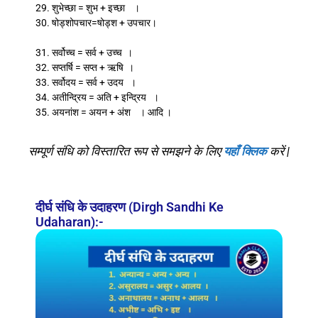
29. शुभेच्छा = शुभ + इच्छा ।
30. षोड्शोपचार=षोड्श + उपचार।
31. सर्वोच्च = सर्व + उच्च ।
32. सप्तर्षि = सप्त + ऋषि ।
33. सर्वोदय = सर्व + उदय ।
34. अतीन्द्रिय = अति + इन्द्रिय ।
35. अयनांश = अयन + अंश । आदि ।
सम्पूर्ण संधि को विस्तारित रूप से समझने के लिए
यहाँ क्लिक
करें |
दीर्घ संधि के उदाहरण (Dirgh Sandhi Ke
Udaharan):-