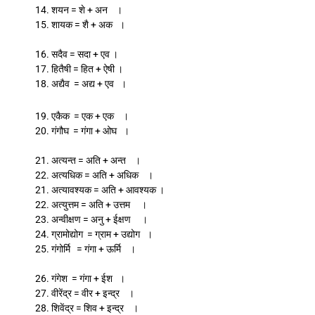
14. शयन = शे + अन ।
15. शायक = शै + अक ।
16. सदैव = सदा + एव ।
17. हितैषी = हित + ऐषी ।
18. अद्यैव = अद्य + एव ।
19. एकैक = एक + एक ।
20. गंगौघ = गंगा + ओघ ।
21. अत्यन्त = अति + अन्त ।
22. अत्यधिक = अति + अधिक ।
21. अत्यावश्यक = अति + आवश्यक ।
22. अत्युत्तम = अति + उत्तम ।
23. अन्वीक्षण = अनु + ईक्षण ।
24. ग्रामोद्योग = ग्राम + उद्योग ।
25. गंगोर्मि = गंगा + ऊर्मि ।
26. गंगेश = गंगा + ईश ।
27. वीरेंद्र = वीर + इन्द्र ।
28. शिवेंद्र = शिव + इन्द्र ।