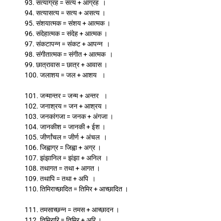
93. सत्याग्रह = सत्य + आग्रह ।
94. सत्यासत्य = सत्य + असत्य ।
95. संशयात्मक = संशय + आत्मक ।
96. संदेहात्मक = संदेह + आत्मक ।
97. संकटापन्न = संकट + आपन्न ।
98. संगीतात्मक = संगीत + आत्मक ।
99. छात्रावास = छात्र + आवास ।
100. जलाशय = जल + आशय ।
101. जन्मान्तर = जन्म + अन्तर ।
102. जनाश्रय = जन + आश्रय ।
103. जनकांगजा = जनक + अंगजा ।
104. जानकीश = जानकी + ईश ।
105. जीर्णांचल = जीर्ण + अंचल ।
106. जिह्वाग्र = जिह्वा + अग्र ।
107. झंझानिल = झंझा + अनिल ।
108. तथागत = तथा + आगत ।
109. तथापि = तथा + अपि ।
110. तिमिराच्छादित = तिमिर + आच्छादित ।
111. तमसाच्छन्न = तमस + आच्छादन ।
112. तिमिरारि = तिमिर + अरि ।