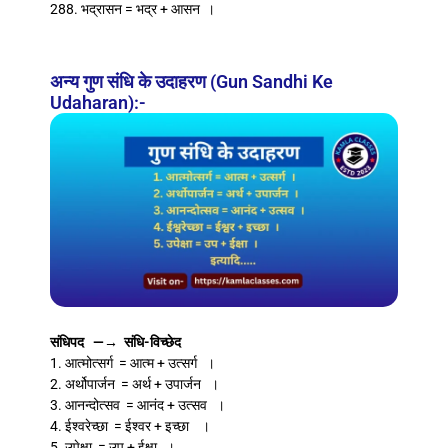
288. भद्रासन = भद्र + आसन ।
अन्य गुण संधि के उदाहरण (Gun Sandhi Ke
Udaharan):-
संधिपद —→ संधि-विच्छेद
1. आत्मोत्सर्ग = आत्म + उत्सर्ग ।
2. अर्थोपार्जन = अर्थ + उपार्जन ।
3. आनन्दोत्सव = आनंद + उत्सव ।
4. ईश्वरेच्छा = ईश्वर + इच्छा ।
5. उपेक्षा = उप + ईक्षा ।