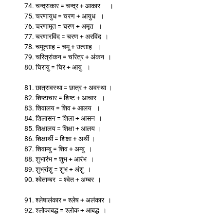
74. चन्द्राकार = चन्द्र + आकार ।
75. चरणायुध = चरण + आयुध ।
76. चरणामृत = चरण + अमृत ।
77. चरणारविंद = चरण + अरविंद ।
78. चमूत्साह = चमू + उत्साह ।
79. चरित्रांकन = चरित्र + अंकन ।
80. चिरायु = चिर + आयु ।
81. छात्रावस्था = छात्र + अवस्था ।
82. शिष्टाचार = शिष्ट + आचार ।
83. शिवालय = शिव + आलय ।
84. शिलासन = शिला + आसन ।
85. शिक्षालय = शिक्षा + आलय ।
86. शिक्षार्थी = शिक्षा + अर्थी ।
87. शिवाम्बु = शिव + अम्बु ।
88. शुभारंभ = शुभ + आरंभ ।
89. शुभ्रांशु = शुभ + अंशु ।
90. श्वेताम्बर = श्वेत + अम्बर ।
91. श्लेषालंकार = श्लेष + अलंकार ।
92. श्लोकाबद्ध = श्लोक + आबद्ध ।