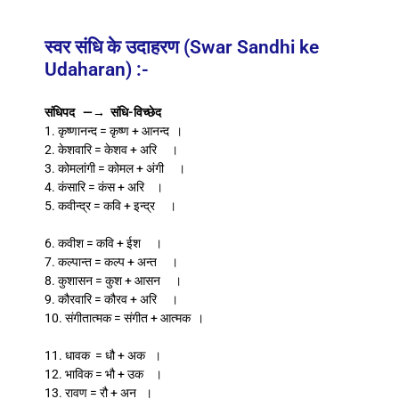
स्वर संधि के उदाहरण (Swar Sandhi ke
Udaharan) :-
संधिपद —→ संधि-विच्छेद
1. कृष्णानन्द = कृष्ण + आनन्द ।
2. केशवारि = केशव + अरि ।
3. कोमलांगी = कोमल + अंगी ।
4. कंसारि = कंस + अरि ।
5. कवीन्द्र = कवि + इन्द्र ।
6. कवीश = कवि + ईश ।
7. कल्पान्त = कल्प + अन्त ।
8. कुशासन = कुश + आसन ।
9. कौरवारि = कौरव + अरि ।
10. संगीतात्मक = संगीत + आत्मक ।
11. धावक = धौ + अक ।
12. भाविक = भौ + उक ।
13. रावण = रौ + अन ।