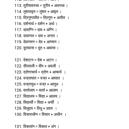
113. तुरीयावस्था = तुरीय + अवस्था ।
114. तुषारावृत = तुषार + आवृत ।
115. त्रिगुणातीत = त्रिगुण + अतीत ।
116. दर्शनार्थ = दर्शन + अर्थ ।
117. दावाग्नि = दाव + अग्नि ।
118. दावानल = दाव + अनल ।
119. देवागमन = देव + आगमन ।
120. दूतावास = दूत + आवास ।
121. देशाटन = देश + अटन ।
122. दीपावली = दीप + अवली ।
123. द्रोणाचार्य = द्रोण + आचार्य ।
124. वज्राघात = वज्र + आघात ।
125. वज्रायुध = वज्र + आयुध ।
126. वार्तालाप = वार्ता + आलाप ।
127. विद्यालय = विद्या + आलय ।
128. विद्यार्थी = विद्या + अर्थी ।
129. विधूदय = विधु + उदय ।
130. विचाराधीन = विचार + अधीन ।
131. विकलांग = विकल + अंग ।