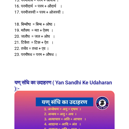
15. परमौषधि = परम + ओषधि ।
16. परमौदार्य = परम + औदार्य ।
17. परमौजस्वी = परम + ओजस्वी ।
18. बिम्बौष्ठ = बिम्ब + ओष्ठ ।
19. मतैक्य = मत + ऐक्य ।
20. जलौघ = जल + ओघ ।
21. टिकैत = टिक + ऐत ।
22. तथैव = तथा + एव ।
23. परमौषध = परम + औषध ।
यण् संधि का उदाहरण ( Yan Sandhi Ke Udaharan
):-