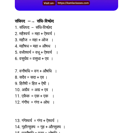
संधिपद —→ संधि-विच्छेद
1. संधिपद – संधि-विच्छेद
2. महैश्वर्य = महा + ऐश्वर्य ।
3. महौज = महा + ओज ।
4. महौषध = महा + औषध ।
5. वध्वैश्वर्य = वधू + ऐश्वर्य ।
6. वसुधैव = वसुधा + एव ।
7. वनौषधि = वन + औषधि ।
8. सदैव = सदा + एव ।
9. हितैषी = हित + ऐषी ।
10. अद्यैव = अद्य + एव ।
11. एकैक = एक + एक ।
12. गंगौघ = गंगा + ओघ ।
13. गंगेश्वर्य = गंगा + ऐश्वर्य ।
14. गृहौत्सुक्य = गृह + औत्सुक्य ।