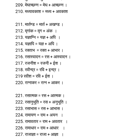
209. मेघाच्छन्न = मेघ + आच्छन्न ।
210. मध्यावकाश = मध्य + अवकाश
211. मार्तण्ड = मार्त + अखण्ड ।
212. मृगांक = मृग + अंक ।
213. यज्ञाग्नि = यज्ञ + अपि ।
214. यज्ञापि = यज्ञ + अपि ।
215. रक्ताभ = रक्त + आभार ।
216. रसास्वादन = रस + आस्वादन ।
217. रजनीश = रजनी + ईश ।
218. रवीन्द्र = रवि + इन्द्र ।
219 रवीश = रवि + ईश ।
220. रत्नाकर = रत्न + आकर ।
221. रसात्मक = रस + आत्मक ।
222. रसानुभूति = रस + अनुभूति ।
223. रसाभास = रस + आभास ।
224. रामायण = राम + अयन ।
225. रामावतार = राम + अवतार ।
226. रामाधार = राम + आधार ।
227. राजाज्ञा = राजा + आज्ञा ।