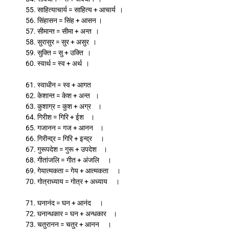
55. साहित्याचार्य = साहित्य + आचार्य ।
56. सिंहासन = सिंह + आसन ।
57. सीमान्त = सीमा + अन्त ।
58. सुरासुर = सुर + असुर ।
59. सुक्ति = सु + उक्ति ।
60. स्वार्थ = स्व + अर्थ ।
61. स्वाधीन = स्व + आगत
62. केशान्त = केश + अन्त ।
63. कुशाग्र = कुश + अग्र ।
64. गिरीश = गिरि + ईश ।
65. गजानन = गज + आनन ।
66. गिरीन्द्र = गिरि + इन्द्र ।
67. गुरूपदेश = गुरू + उपदेश ।
68. गीतांजलि = गीत + अंजलि ।
69. गेयात्मकता = गेय + आत्मकता ।
70. गोत्राध्याय = गोत्र + अध्याय ।
71. घनानंद = घन + आनंद ।
72. घनान्धकार = घन + अन्धकार ।
73. चतुरानन = चतुर + आनन ।