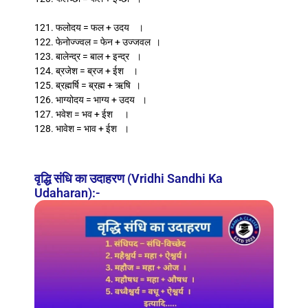
121. फलोदय = फल + उदय ।
122. फेनोज्ज्वल = फेन + उज्जवल ।
123. बालेन्द्र = बाल + इन्द्र ।
124. ब्रजेश = ब्रज + ईश ।
125. ब्रह्मर्षि = ब्रह्म + ऋषि ।
126. भाग्योदय = भाग्य + उदय ।
127. भवेश = भव + ईश ।
128. भावेश = भाव + ईश ।
वृद्धि संधि का उदाहरण (Vridhi Sandhi Ka
Udaharan):-