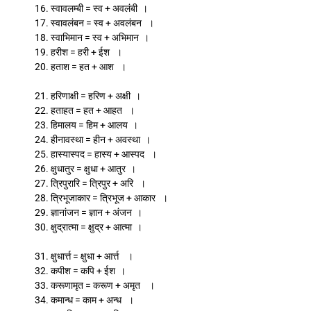
16. स्वावलम्बी = स्व + अवलंबी ।
17. स्वावलंबन = स्व + अवलंबन ।
18. स्वाभिमान = स्व + अभिमान ।
19. हरीश = हरी + ईश ।
20. हताश = हत + आश ।
21. हरिणाक्षी = हरिण + अक्षी ।
22. हताहत = हत + आहत ।
23. हिमालय = हिम + आलय ।
24. हीनावस्था = हीन + अवस्था ।
25. हास्यास्पद = हास्य + आस्पद ।
26. क्षुधातुर = क्षुधा + आतुर ।
27. त्रिपुरारि = त्रिपुर + अरि ।
28. त्रिभूजाकार = त्रिभूज + आकार ।
29. ज्ञानांजन = ज्ञान + अंजन ।
30. क्षुद्रात्मा = क्षुद्र + आत्मा ।
31. क्षुधार्त्त = क्षुधा + आर्त्त ।
32. कपीश = कपि + ईश ।
33. करूणामृत = करूण + अमृत ।
34. कमान्ध = काम + अन्ध ।