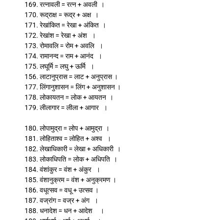
169. रत्नावली = रत्न + अवली ।
170. रूद्राक्ष = रूद्र + अक्ष ।
171. रेखांकित = रेखा + अंकित ।
172. रेखांश = रेखा + अंश ।
173. रोमावलि = रोम + अवलि ।
174. रामानन्द = राम + आनंद ।
175. लघूर्मि = लघु + ऊर्मि ।
156. लाटानुप्रास = लाट + अनुप्रास ।
177. लिंगानुशासन = लिंग + अनुशासन ।
178. लोकायतन = लोक + आयतन ।
179. लीलागार = लीला + आगार ।
180. लोपामुद्रा = लोप + आमुद्रा ।
181. लोहिताश्व = लोहित + अश्व ।
182. लेखाधिकारी = लेखा + अधिकारी ।
183. लोकाधिपति = लोक + अधिपति ।
184. वंशांकुर = वंश + अंकुर ।
185. वंशानुक्रम = वंश + अनुक्रमण ।
186. वधूत्सव = वधू + उत्सव ।
187. वज्रांग = वज्र + अंग ।
188. धनादेश = धन + आदेश ।