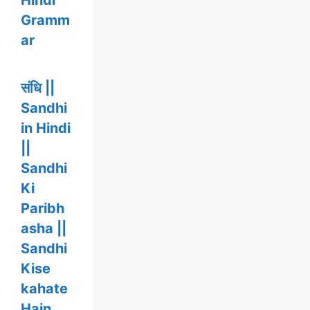
Gramm
ar
संधि ||
Sandhi
in Hindi
||
Sandhi
Ki
Paribh
asha ||
Sandhi
Kise
kahate
Hain