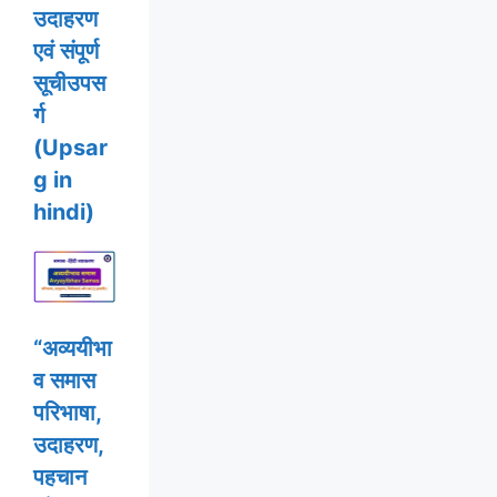
उदाहरण
एवं संपूर्ण
सूचीउपस
र्ग
(Upsar
g in
hindi)
“अव्ययीभा
व समास
परिभाषा,
उदाहरण,
पहचान