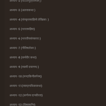
अध्याय -2 (पाटलिपुत्रवैभवम् )
अध्याय -3 (अलसकथा )
अध्याय -4 (संस्कृतसाहित्ये लेखिकाः )
अध्याय -5 (भारतमहिमा)
अध्याय -6 (भारतीयसंस्काराः)
अध्याय -7 (नीतिश्लोकाः)
अध्याय -8 (कर्मवीर कथा)
अध्याय -9 (स्वामी दयानन्दः)
अध्याय -10 (मन्दाकिनीवर्णनम्)
अध्याय -11(व्याघ्रपथिककथा)
अध्याय -12 (कर्णस्य दानवीरता)
अध्याय -13 (विश्वशान्ति)