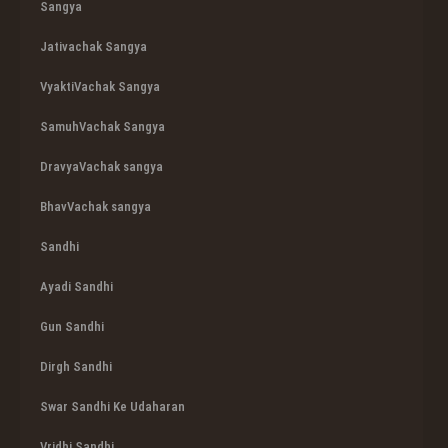
Sangya
Jativachak Sangya
VyaktiVachak Sangya
SamuhVachak Sangya
DravyaVachak sangya
BhavVachak sangya
Sandhi
Ayadi Sandhi
Gun Sandhi
Dirgh Sandhi
Swar Sandhi Ke Udaharan
Vridhi Sandhi