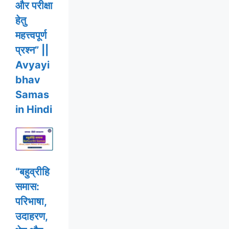
और परीक्षा
हेतु
महत्त्वपूर्ण
प्रश्न” ||
Avyayi
bhav
Samas
in Hindi
“बहुव्रीहि
समास:
परिभाषा,
उदाहरण,