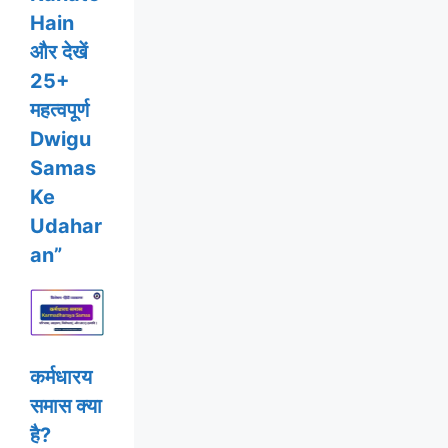
Hain
और देखें
25+
महत्वपूर्ण
Dwigu
Samas
Ke
Udahar
an”
कर्मधारय
समास क्या
है?