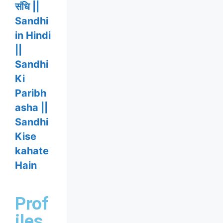
संधि ||
Sandhi
in Hindi
||
Sandhi
Ki
Paribh
asha ||
Sandhi
Kise
kahate
Hain
Prof
iles