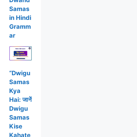
Dwand
Samas
in Hindi
Gramm
ar
“Dwigu
Samas
Kya
Hai: जानें
Dwigu
Samas
Kise
Kahate