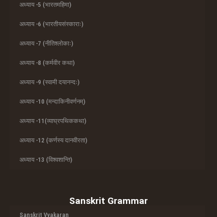
अध्याय -5 (भारतमहिमा)
अध्याय -6 (भारतीयसंस्काराः)
अध्याय -7 (नीतिश्लोकाः)
अध्याय -8 (कर्मवीर कथा)
अध्याय -9 (स्वामी दयानन्दः)
अध्याय -10 (मन्दाकिनीवर्णनम्)
अध्याय -11(व्याघ्रपथिककथा)
अध्याय -12 (कर्णस्य दानवीरता)
अध्याय -13 (विश्वशान्ति)
Sanskrit Grammar
Sanskrit Vyakaran