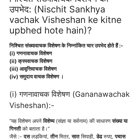
उपभेद: (Nischit Sankhya
vachak Visheshan ke kitne
upbhed hote hain)?
निश्चित
संख्यावाचक
विशेषण
के
निम्नांकित
चार
उपभेद
होते
हैं
:-
(i)
गणनावाचक
विशेषण
(ii)
क्रमवाचक
विशेषण
(iii)
आवृत्तिवाचक
विशेषण
(iv)
समुदाय
वाचक
विशेषण
।
(i) गणनावाचक विशेषण (Gananawachak
Visheshan):-
“यह विशेषण अपने
विशेष्य
(संज्ञा या सर्वनाम) की साधारण
संख्या या
गिनती
को बताता है।”
जैसे :-
दस
लड़कियां,
तीन
मित्र,
सात
सिपाही,
डेढ
रुपए,
पचास