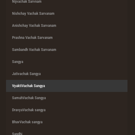
Nijvachak Sarvnam
Nishchay Vachak Sarvanam
Anishchay Vachak Sarvanam
Prashna Vachak Sarvanam
Sambandh Vachak Sarvanam
Sangya
Jativachak Sangya
VyaktiVachak Sangya
SamuhVachak Sangya
DravyaVachak sangya
BhavVachak sangya
Sandhi