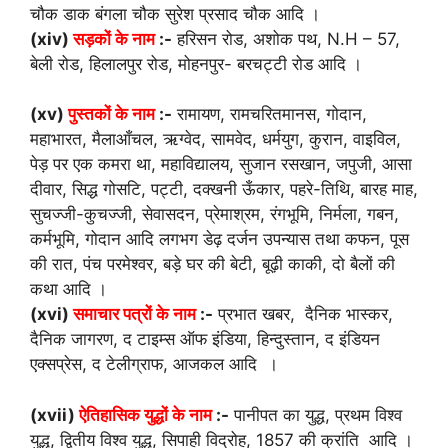
चौक डाक बंगला चौक सुरेश प्रसाद चौक आदि ।
(xiv)
सड़कों के नाम
:-
हरिसन रोड, अशोक पथ, N.H – 57,
बेली रोड, हिलालपुर रोड, मोहनपुर- बरचट्टी रोड आदि ।
(xv)
पुस्तकों के नाम
:-
रामायण, रामचरितमानस, गोदान,
महाभारत, मैलाआँचल, ऋग्वेद, सामवेद, धर्मयुग, कुरान, वाइविल,
पेड़ पर एक कमरा था, महाविद्यालय, सुजान रसखान, जपुजी, आसा
दीवार, सिद्ध गोसटि, पट्टी, दक्खनी ऊँकार, पहरे-तिथि, बारह माह,
सुचज्जी-कुचज्जी, सेवासदन, प्रेमाश्रम, रंगभूमि, निर्मला, गबन,
कर्मभूमि, गोदान आदि लगभग डेढ़ दर्जन उपन्यास तथा कफन, पूस
की रात, पंच परमेश्वर, बड़े घर की बेटी, बूढ़ी काकी, दो बैलों की
कथा आदि ।
(xvi)
समाचार पत्रों के नाम
:-
प्रभात खबर, दैनिक भास्कर,
दैनिक जागरण, द टाइम्स ऑफ इंडिया, हिन्दुस्तान, द इंडियन
एक्सप्रेस, द टेलीग्राफ, आजकल आदि ।
(xvii)
ऐतिहासिक युद्धों के नाम
:-
पानीपत का युद्ध, प्रथम विश्व
युद्ध, द्वितीय विश्व युद्ध, सिपाही विद्रोह, 1857 की क्रांति आदि ।