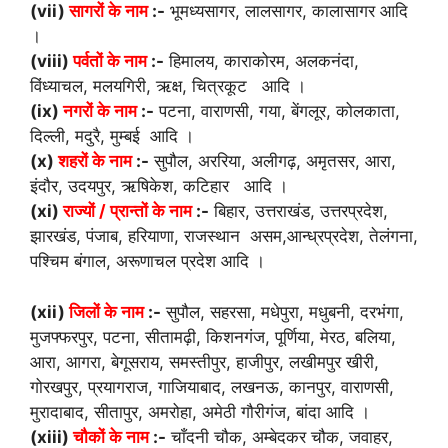
(vii)
सागरों के नाम
:-
भूमध्यसागर, लालसागर, कालासागर आदि
।
(viii)
पर्वतों के नाम
:-
हिमालय, काराकोरम, अलकनंदा,
विंध्याचल, मलयगिरी, ऋक्ष, चित्रकूट आदि ।
(ix)
नगरों के नाम
:-
पटना, वाराणसी, गया, बेंगलूर, कोलकाता,
दिल्ली, मदुरै, मुम्बई आदि ।
(x)
शहरों के नाम
:-
सुपौल, अररिया, अलीगढ़, अमृतसर, आरा,
इंदौर, उदयपुर, ऋषिकेश, कटिहार आदि ।
(xi)
राज्यों / प्रान्तों के नाम
:-
बिहार, उत्तराखंड, उत्तरप्रदेश,
झारखंड, पंजाब, हरियाणा, राजस्थान असम,आन्ध्रप्रदेश, तेलंगना,
पश्चिम बंगाल, अरूणाचल प्रदेश आदि ।
(xii)
जिलों के नाम
:-
सुपौल, सहरसा, मधेपुरा, मधुबनी, दरभंगा,
मुजफ्फरपुर, पटना, सीतामढ़ी, किशनगंज, पूर्णिया, मेरठ, बलिया,
आरा, आगरा, बेगूसराय, समस्तीपुर, हाजीपुर, लखीमपुर खीरी,
गोरखपुर, प्रयागराज, गाजियाबाद, लखनऊ, कानपुर, वाराणसी,
मुरादाबाद, सीतापुर, अमरोहा, अमेठी गौरीगंज, बांदा आदि ।
(xiii)
चौकों के नाम
:-
चाँदनी चौक, अम्बेदकर चौक, जवाहर,