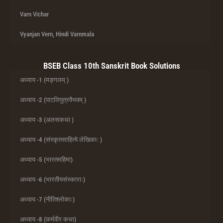
Varn Vichar
Vyanjan Vern, Hindi Varnmala
BSEB Class 10th Sanskrit Book Solutions
अध्याय -1 (मङ्गलम् )
अध्याय -2 (पाटलिपुत्रवैभवम् )
अध्याय -3 (अलसकथा )
अध्याय -4 (संस्कृतसाहित्ये लेखिकाः )
अध्याय -5 (भारतमहिमा)
अध्याय -6 (भारतीयसंस्काराः)
अध्याय -7 (नीतिश्लोकाः)
अध्याय -8 (कर्मवीर कथा)